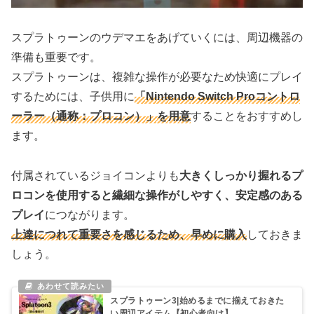
スプラトゥーンのウデマエをあげていくには、周辺機器の
準備も重要です。
スプラトゥーンは、複雑な操作が必要なため快適にプレイ
するためには、子供用に
「Nintendo Switch Proコントロ
ーラー（通称：プロコン）」を用意
することをおすすめし
ます。
付属されているジョイコンよりも
大きくしっかり握れるプ
ロコンを使用すると繊細な操作がしやすく、安定感のある
プレイ
につながります。
上達につれて重要さを感じるため、早めに購入
しておきま
しょう。
スプラトゥーン3|始めるまでに揃えておきた
い周辺アイテム【初心者向け】