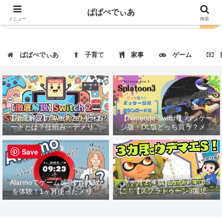
ぱぱぺでぃあ
メニュー
検索
ぱぱぺでぃあ
子育て
家事
ゲーム
節
【徹底解説】Switch 2のキーカ
【Nintendo Switch】パッケー
ードとは？仕組み・デメリッ
ジ版・DL版どっち買う？メリ
ト・対応タイトルも紹介！
ット・デメリット解説
Save
３ヶ月で４歳児がウデマエS
Alarmoでゲーム感覚の目覚め
に！【スプラトゥーン3園児指
を体験！1ヶ月使ったメリッ
導】第１回：ウデマエBに上が
ト・デメリットを徹底レビュー
るまでにやったこと