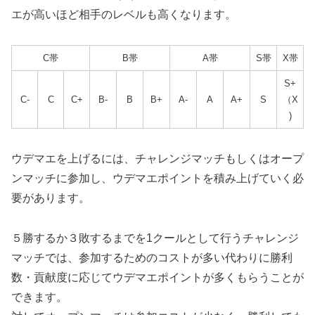
エが高いほど相手のレベルも高くなります。
C帯
B帯
A帯
S帯
X帯
S+
C-
C
C+
B-
B
B+
A-
A
A+
S
（X
)
ウデマエを上げるには、チャレンジマッチもしくはオープ
ンマッチに参加し、ウデマエポイントを積み上げていく必
要があります。
５勝するか３敗するまでを1クールとして行うチャレンジ
マッチでは、参加するためのコストが多い代わりに勝利
数・貢献度に応じてウデマエポイントが多くもらうことが
できます。