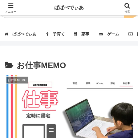
ぱぱぺでぃあ
メニュー
検索
ぱぱぺでぃあ
子育て
家事
ゲーム
節
お仕事MEMO
お仕事MEMO