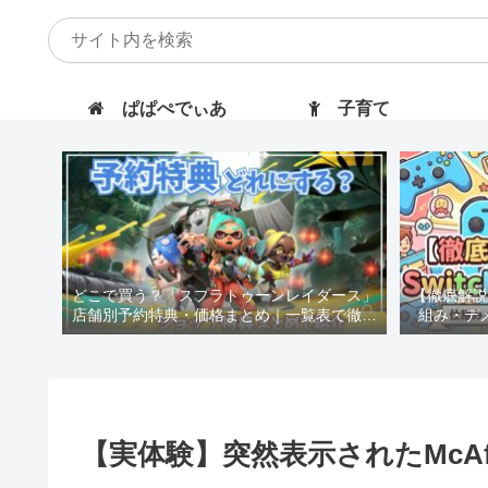
ぱぱぺでぃあ
子育て
どこで買う？「スプラトゥーンレイダース」
【徹底解説】
店舗別予約特典・価格まとめ｜一覧表で徹底
組み・デ
比較！
【実体験】突然表示されたMcA