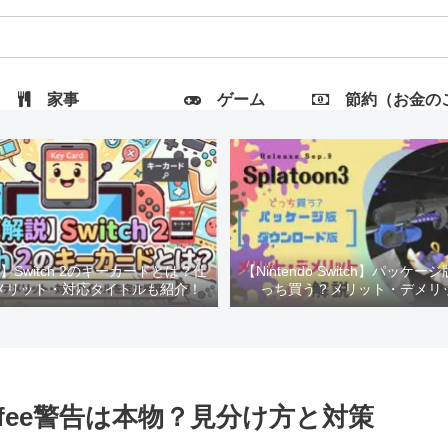
家事
ゲーム
節約（お金のこと
Switch 2のキーカードとは？仕
【Nintendo Switch】パッケー
メリット・対応タイトルも紹介！
っち買う？メリット・デメリ
fee警告は本物？見分け方と対策