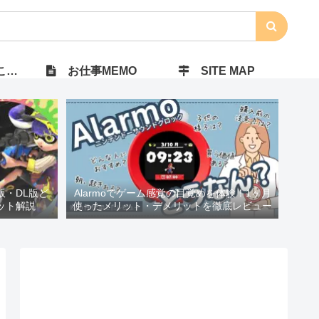
）
お仕事MEMO
SITE MAP
ジ版・DL版ど
Alarmoでゲーム感覚の目覚めを体験！1ヶ月
ット解説
使ったメリット・デメリットを徹底レビュー