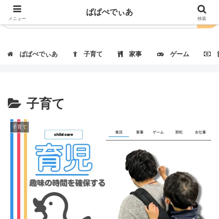
ぱぱぺでぃあ
メニュー
検索
ぱぱぺでぃあ
子育て
家事
ゲーム
節
子育て
子育て