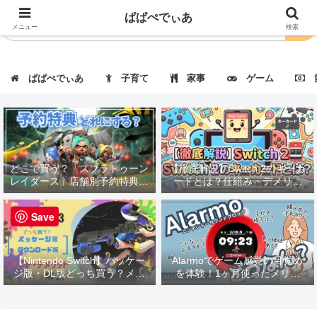
ぱぱぺでぃあ
メニュー
検索
ぱぱぺでぃあ
子育て
家事
ゲーム
節
どこで買う？「スプラトゥーン
【徹底解説】Switch 2のキーカ
レイダース」店舗別予約特典・
ードとは？仕組み・デメリッ
価格まとめ｜一覧表で徹底比
ト・対応タイトルも紹介！
較！
Save
【Nintendo Switch】パッケー
Alarmoでゲーム感覚の目覚め
ジ版・DL版どっち買う？メリ
を体験！1ヶ月使ったメリッ
ット・デメリット解説
ト・デメリットを徹底レビュー