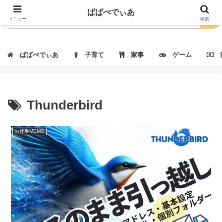
ぱぱぺでぃあ
メニュー
検索
ぱぱぺでぃあ
子育て
家事
ゲーム
節
Thunderbird
お仕事MEMO