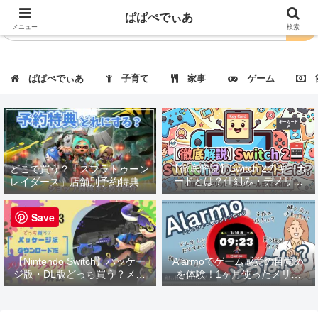
ぱぱぺでぃあ
メニュー
検索
ぱぱぺでぃあ
子育て
家事
ゲーム
節
【徹底解説】Switch 2のキーカ
どこで買う？「スプラトゥーン
ードとは？仕組み・デメリッ
レイダース」店舗別予約特典・
ト・対応タイトルも紹介！
価格まとめ｜一覧表で徹底比
較！
Save
【Nintendo Switch】パッケー
Alarmoでゲーム感覚の目覚め
ジ版・DL版どっち買う？メリ
を体験！1ヶ月使ったメリッ
ット・デメリット解説
ト・デメリットを徹底レビュー