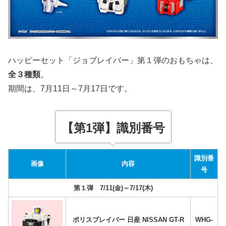
ハッピーセット「ジョブレイバー」第１弾のおもちゃは、
全３種類
。
期間は、7月11日～7月17日です。
【第1弾】識別番号
識別番
画像
内容
号
第１弾 7/11(金)～7/17(木)
ポリスブレイバー 日産 NISSAN GT-R
WHG-