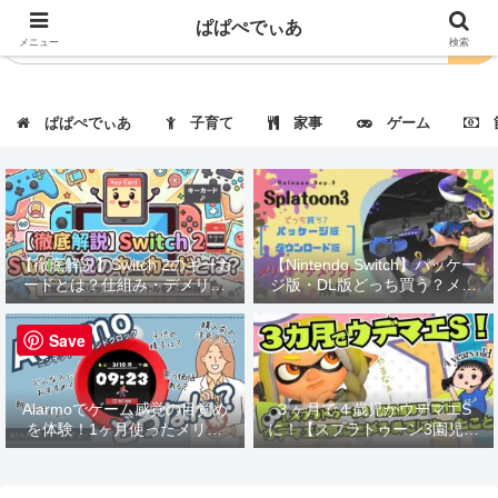
ぱぱぺでぃあ
メニュー
検索
ぱぱぺでぃあ
子育て
家事
ゲーム
節
【徹底解説】Switch 2のキーカ
【Nintendo Switch】パッケー
ードとは？仕組み・デメリッ
ジ版・DL版どっち買う？メリ
ト・対応タイトルも紹介！
ット・デメリット解説
Save
Alarmoでゲーム感覚の目覚め
３ヶ月で４歳児がウデマエS
を体験！1ヶ月使ったメリッ
に！【スプラトゥーン3園児指
ト・デメリットを徹底レビュー
導】第１回：ウデマエBに上が
るまでにやったこと