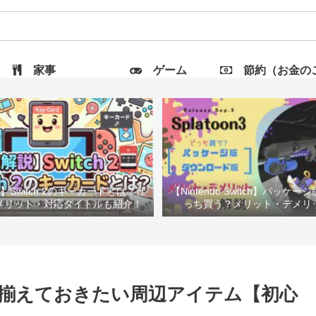
家事
ゲーム
節約（お金のこと
Switch 2のキーカードとは？仕
【Nintendo Switch】パッケー
メリット・対応タイトルも紹介！
っち買う？メリット・デメリ
に揃えておきたい周辺アイテム【初心