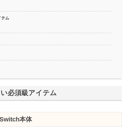
イテム
たい必須級アイテム
witch本体