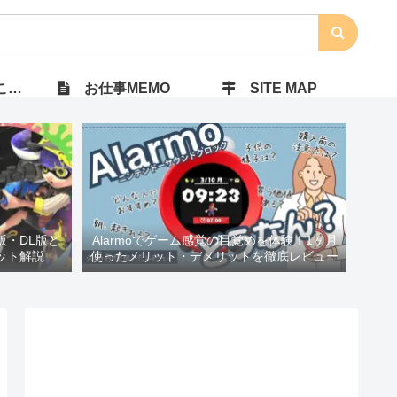
）
お仕事MEMO
SITE MAP
ジ版・DL版ど
Alarmoでゲーム感覚の目覚めを体験！1ヶ月
ット解説
使ったメリット・デメリットを徹底レビュー