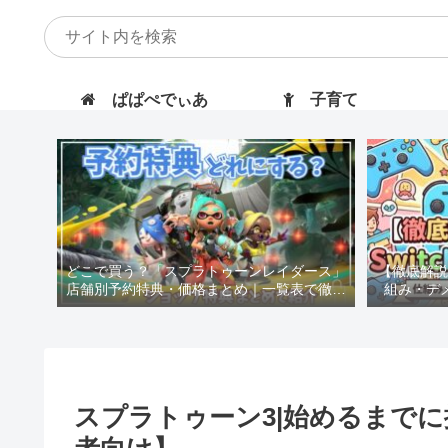
ぱぱぺでぃあ
子育て
どこで買う？「スプラトゥーンレイダース」
【徹底解説】
店舗別予約特典・価格まとめ｜一覧表で徹底
組み・デ
比較！
スプラトゥーン3|始めるまで