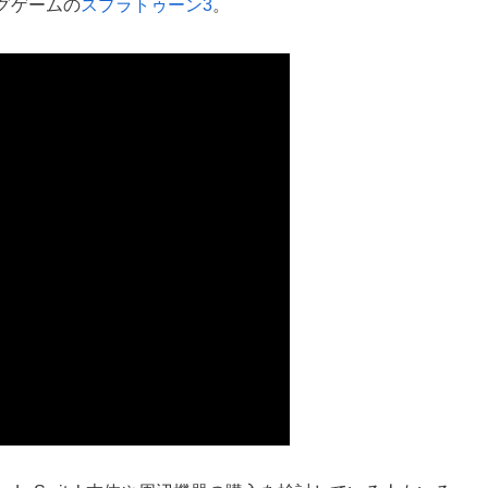
グゲームの
スプラトゥーン3
。