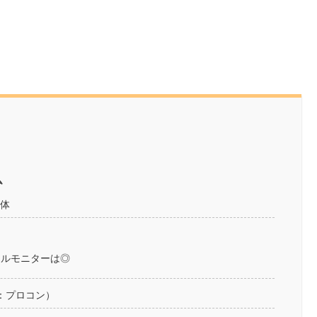
ム
本体
イルモニターは◎
通称：プロコン）