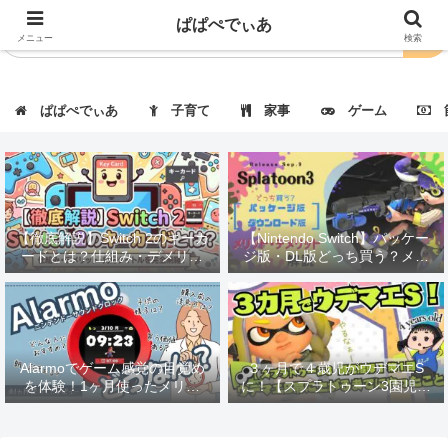
ぱぱぺでぃあ
メニュー
検索
ぱぱぺでぃあ
子育て
家事
ゲーム
節
【徹底解説】Switch 2のキーカ
【Nintendo Switch】パッケー
ードとは？仕組み・デメリッ
ジ版・DL版どっち買う？メリ
ト・対応タイトルも紹介！
ット・デメリット解説
Alarmoでゲーム感覚の目覚め
３ヶ月で４歳児がウデマエS
を体験！1ヶ月使ったメリッ
に！【スプラトゥーン3園児指
ト・デメリットを徹底レビュー
導】第１回：ウデマエBに上が
るまでにやったこと