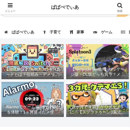
ぱぱぺでぃあ
メニュー
検索
ぱぱぺでぃあ
子育て
家事
ゲーム
節
【徹底解説】Switch 2のキーカ
【Nintendo Switch】パッケー
ードとは？仕組み・デメリッ
ジ版・DL版どっち買う？メリ
ト・対応タイトルも紹介！
ット・デメリット解説
Alarmoでゲーム感覚の目覚め
３ヶ月で４歳児がウデマエS
を体験！1ヶ月使ったメリッ
に！【スプラトゥーン3園児指
ト・デメリットを徹底レビュー
導】第１回：ウデマエBに上が
るまでにやったこと