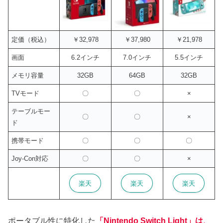
定価（税込）
￥32,978
￥37,980
￥21,978
画面
6.2インチ
7.0インチ
5.5インチ
メモリ容量
32GB
64GB
32GB
TVモード
〇
〇
×
テーブルモー
〇
〇
×
ド
携帯モード
〇
〇
〇
Joy-Con対応
〇
〇
×
楽天
楽天
楽天
ポータブル性に特化した
「Nintendo Switch Light」は、