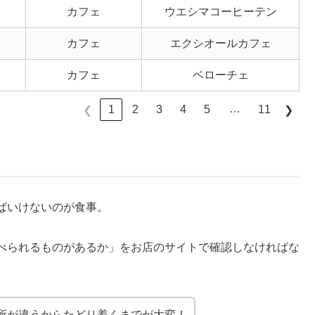
カフェ
ウエシマコーヒーテン
カフェ
エクシオールカフェ
カフェ
ベローチェ
…
1
2
3
4
5
11
❮
❯
ばいけないのが食事。
べられるものがあるか」をお店のサイトで確認しなければな
所が違うからたどり着くまでが大変！