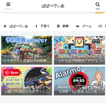
ぱぱぺでぃあ
メニュー
検索
ぱぱぺでぃあ
子育て
家事
ゲーム
節
どこで買う？「スプラトゥーン
【徹底解説】Switch 2のキーカ
レイダース」店舗別予約特典・
ードとは？仕組み・デメリッ
価格まとめ｜一覧表で徹底比
ト・対応タイトルも紹介！
較！
Save
【Nintendo Switch】パッケー
Alarmoでゲーム感覚の目覚め
ジ版・DL版どっち買う？メリ
を体験！1ヶ月使ったメリッ
ット・デメリット解説
ト・デメリットを徹底レビュー