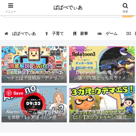
ぱぱぺでぃあ
メニュー
検索
ぱぱぺでぃあ
子育て
家事
ゲーム
節
【徹底解説】Switch 2のキーカ
【Nintendo Switch】パッケー
ードとは？仕組み・デメリッ
ジ版・DL版どっち買う？メリ
ト・対応タイトルも紹介！
ット・デメリット解説
Save
Alarmoでゲーム感覚の目覚め
３ヶ月で４歳児がウデマエS
を体験！1ヶ月使ったメリッ
に！【スプラトゥーン3園児指
ト・デメリットを徹底レビュー
導】第１回：ウデマエBに上が
るまでにやったこと