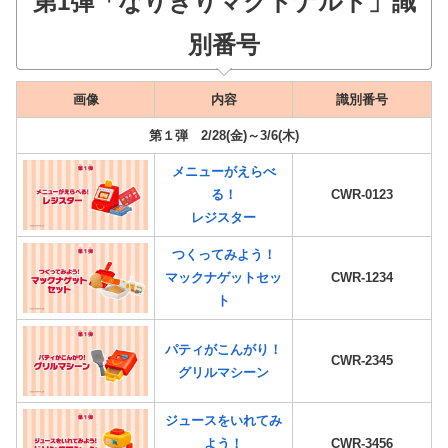
第1弾「
なりきりマクドナルド
」識
別番号
画像
内容
識別番号
第１弾 2/28(金)～3/6(木)
メニューがえらべ
る！
CWR-0123
レジスター
つくってみよう！
マックナゲットセッ
CWR-
1234
ト
パティがこんがり！
CWR-2345
グリルマシーン
ジュースをいれてみ
よう！
CWR-3456