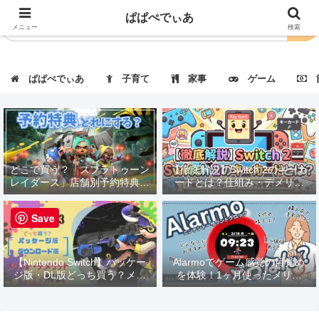
ぱぱぺでぃあ
メニュー
検索
ぱぱぺでぃあ
子育て
家事
ゲーム
節
どこで買う？「スプラトゥーン
【徹底解説】Switch 2のキーカ
レイダース」店舗別予約特典・
ードとは？仕組み・デメリッ
価格まとめ｜一覧表で徹底比
ト・対応タイトルも紹介！
較！
Save
【Nintendo Switch】パッケー
Alarmoでゲーム感覚の目覚め
ジ版・DL版どっち買う？メリ
を体験！1ヶ月使ったメリッ
ット・デメリット解説
ト・デメリットを徹底レビュー