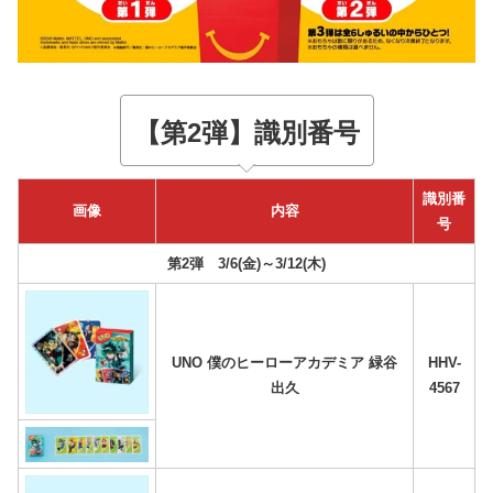
【第2弾】識別番号
識別番
画像
内容
号
第2弾
3/6(金)～3/12(木)
UNO 僕のヒーローアカデミア 緑谷
HHV-
出久
4567