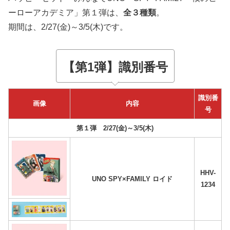
ーローアカデミア」第１弾は、
全３種類
。
期間は、2/27(金)～3/5(木)です。
【第1弾】識別番号
識別番
画像
内容
号
第１弾
2/27(金)～3/5(木)
HHV-
UNO SPY×FAMILY ロイド
1234