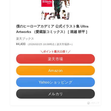
僕のヒーローアカデミア 公式イラスト集 Ultra
Artworks （愛蔵版コミックス） [ 堀越 耕平 ]
楽天ブックス
¥4,400
（2026/02/25 18:06時点 | 楽天市場調べ）
＼ポイント最大11倍！／
楽天市場
Amazon
Yahooショッピング
メルカリ
ポチップ