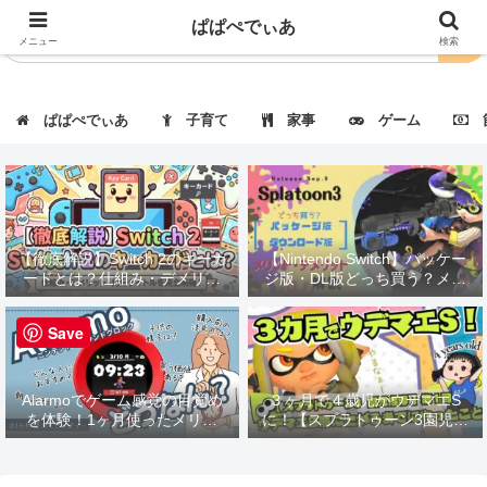
ぱぱぺでぃあ
メニュー
検索
ぱぱぺでぃあ
子育て
家事
ゲーム
節
【徹底解説】Switch 2のキーカ
【Nintendo Switch】パッケー
ードとは？仕組み・デメリッ
ジ版・DL版どっち買う？メリ
ト・対応タイトルも紹介！
ット・デメリット解説
Save
Alarmoでゲーム感覚の目覚め
３ヶ月で４歳児がウデマエS
を体験！1ヶ月使ったメリッ
に！【スプラトゥーン3園児指
ト・デメリットを徹底レビュー
導】第１回：ウデマエBに上が
るまでにやったこと