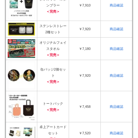
ンブラー
￥7,910
商品確認
＜完売＞
ステンレストレー
￥7,920
商品確認
2種セット
オリジナルフェイ
スタオル
￥7,180
商品確認
＜完売＞
缶バッジ2個セッ
ト
￥7,920
商品確認
＜完売＞
トートバック
￥7,458
商品確認
＜完売＞
卓上アートカード
セット
￥7,520
商品確認