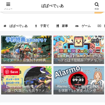
ぱぱぺでぃあ
メニュー
検索
ぱぱぺでぃあ
子育て
家事
ゲーム
節
どこで買う？「スプラトゥーン
【徹底解説】Switch 2のキーカ
レイダース」店舗別予約特典・
ードとは？仕組み・デメリッ
価格まとめ｜一覧表で徹底比
ト・対応タイトルも紹介！
較！
Save
【Nintendo Switch】パッケー
Alarmoでゲーム感覚の目覚め
ジ版・DL版どっち買う？メリ
を体験！1ヶ月使ったメリッ
ット・デメリット解説
ト・デメリットを徹底レビュー