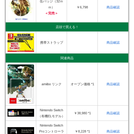
缶バッジ（32ｍ
ｍ）
￥6,798
商品確認
＜完売＞
店頭で買える！
携帯ストラップ
商品確認
関連商品
amiibo リンク
オープン価格 *1
商品確認
Nintendo Switch
￥38,980 *1
商品確認
（有機ELモデル）
Nintendo Switch
Proコントローラ
￥8,228 *1
商品確認