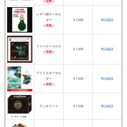
＜完売＞
レザー調キーホル
ダー
￥7,568
商品確認
＜完売＞
クリーナークロス
￥7,920
商品確認
＜完売＞
アクリルキーホル
ダー
￥7,920
商品確認
＜完売＞
デッキケース
￥7,018
商品確認