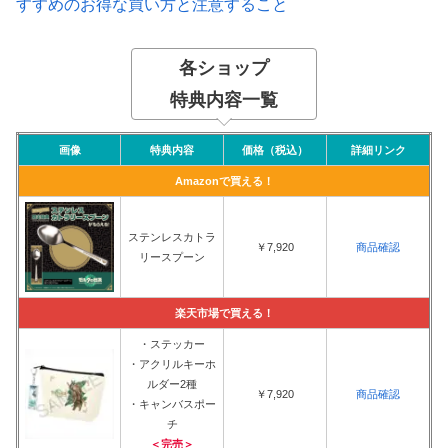
すすめのお得な買い方と注意すること
各ショップ
特典内容一覧
画像
特典内容
価格（税込）
詳細リンク
Amazonで買える！
ステンレスカトラ
￥7,920
商品確認
リースプーン
楽天市場で買える！
・ステッカー
・アクリルキーホ
ルダー2種
￥7,920
商品確認
・キャンバスポー
チ
＜完売＞