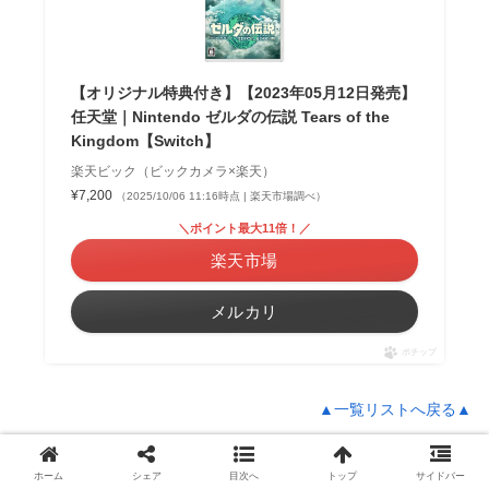
【オリジナル特典付き】【2023年05月12日発売】
任天堂｜Nintendo ゼルダの伝説 Tears of the
Kingdom【Switch】
楽天ビック（ビックカメラ×楽天）
¥7,200
（2025/10/06 11:16時点 | 楽天市場調べ）
＼ポイント最大11倍！／
楽天市場
メルカリ
ポチップ
▲一覧リストへ戻る▲
ヤマダ電機限定特典：スマホステッカー 6種セ
ホーム
シェア
目次へ
トップ
サイドバー