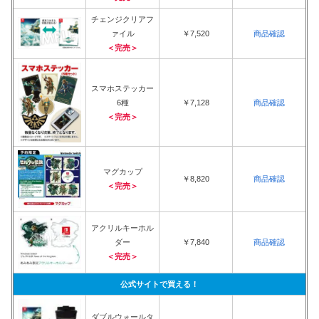
チェンジクリアフ
ァイル
￥7,520
商品確認
＜完売＞
スマホステッカー
6種
￥7,128
商品確認
＜完売＞
マグカップ
￥8,820
商品確認
＜完売＞
アクリルキーホル
ダー
￥7,840
商品確認
＜完売＞
公式サイトで買える！
ダブルウォールタ