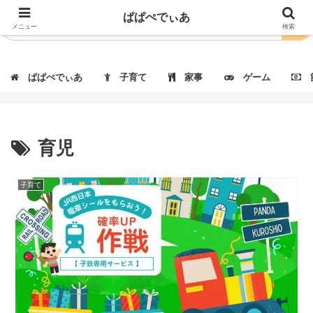
ぱぱぺでぃあ
メニュー
検索
ぱぱぺでぃあ
子育て
家事
ゲーム
節
育児
子育て