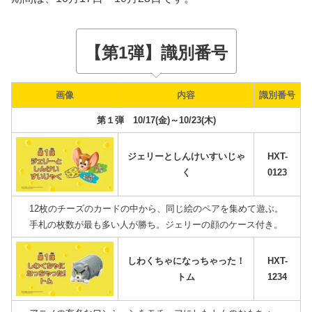
【第1弾】識別番号
画像
内容
識別番号
第１弾 10/17(金)～10/23(木)
ジェリーとしんけいすいじゃ
HXT-
く
0123
12枚のチーズのカードの中から、同じ絵のペアを集めて遊ぶ。
手札の枚数が最も多い人が勝ち。ジェリーの顔のケース付き。
しわくちゃになっちゃった！
HXT-
トム
1234