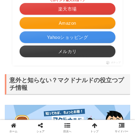
＼ポイント最大11倍！／
楽天市場
Amazon
Yahooショッピング
メルカリ
ポチップ
意外と知らない？マクドナルドの役立つプ
チ情報
ホーム
シェア
目次へ
トップ
サイドバー