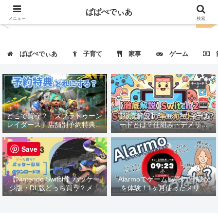
ぱぱぺでぃあ
メニュー
検索
ぱぱぺでぃあ
子育て
家事
ゲーム
節
どこで買う？「スプラトゥーン
【徹底解説】Switch 2のキーカ
レイダース」店舗別予約特典・
ードとは？仕組み・デメリッ
価格まとめ｜一覧表で徹底比
ト・対応タイトルも紹介！
較！
Save
【Nintendo Switch】パッケー
Alarmoでゲーム感覚の目覚め
ジ版・DL版どっち買う？メリ
を体験！1ヶ月使ったメリッ
ット・デメリット解説
ト・デメリットを徹底レビュー