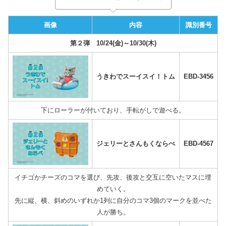
画像
内容
識別番号
第２弾 10/24(金)～10/30(木)
うきわでスーイスイ！トム
EBD-3456
下にローラーが付いており、手転がしで遊べる。
ジェリーとさんもくならべ
EBD-4567
イチゴかチーズのコマを選び、先攻、後攻と交互に空いたマスに埋
めていく。
先に縦、横、斜めのいずれか1列に自分のコマ3個のマークを並べた
人が勝ち。