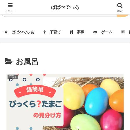
ぱぱぺでぃあ
メニュー
検索
ぱぱぺでぃあ
子育て
家事
ゲーム
節
お風呂
子育て