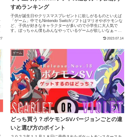
すめランキング
子供が誕生日やクリスマスプレゼントに欲しがるものといえば
チ
「ゲーム」中でもNintendo Switchソフトはマリオやポケモンな
経
ど、子供が好きなキャラクターが多いので小学生に大人気で
お
す。ぼっちゃん僕もみんなやっているゲームが欲しいなぁ～そ
こ...
27
2023.07.14
ゲーム
どっち買う？ポケモンSVバージョンごとの違
いと選び方のポイント
ば
２０２２年１１月１８日に発売されたポケットモンスタースカ