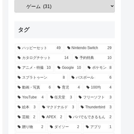
タグ
ハッピーセット
49
Nintendo Switch
29
カタログチケット
14
予約特典
10
アニメ・特撮
10
Google
10
ポケモン
8
スプラトゥーン
8
バスボール
6
動画・写真
6
育児
4
100均
4
YouTube
4
任天堂
3
フリーソフト
3
絵本
3
マクドナルド
3
Thunderbird
3
芸能
2
APEX
2
パパでもできるもん
2
贈り物
2
ダイソー
2
アプリ
1