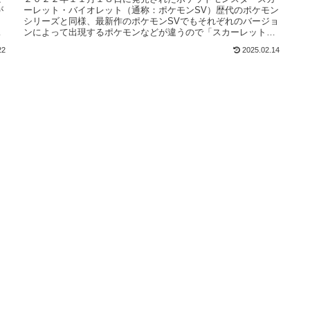
が
ーレット・バイオレット（通称：ポケモンSV）歴代のポケモン
も
シリーズと同様、最新作のポケモンSVでもそれぞれのバージョ
ンによって出現するポケモンなどが違うので「スカーレットと
バイオレット...
22
2025.02.14