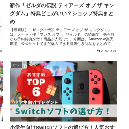
新作「ゼルダの伝説 ティアーズ オブ ザ キン
グダム」特典どこがいい？ショップ特典まと
め
の
ン
【最新版】「ゼルダの伝説 ティアーズ オブ ザ キングダム」
シ
は、大ヒット作「ブレス オブ ザ ワイルド」の続編で、発売前
.
から予約特典が付く商品が人気です。今回は、Amazonや楽天
市場、公式サイトでまだ購入できる特典付き商品をまとめて紹
介します。特典付きで購入して、ハイラルの世界を冒険しまし
04
2024.03.21
ょう！
ゲーム
小学生向けSwitchソフトの選び方！人気おす