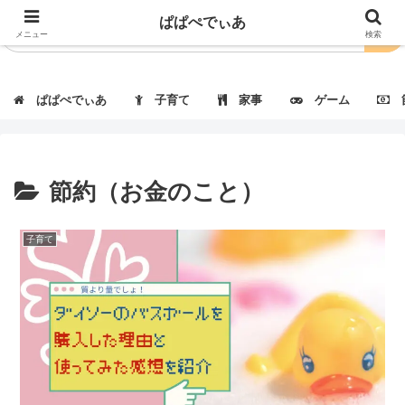
ぱぱぺでぃあ
メニュー
検索
ぱぱぺでぃあ
子育て
家事
ゲーム
節
節約（お金のこと）
子育て