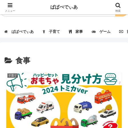
ぱぱぺでぃあ
メニュー
検索
ぱぱぺでぃあ
子育て
家事
ゲーム
節
食事
子育て