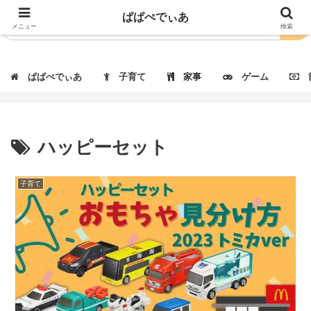
ぱぱぺでぃあ
メニュー
検索
ぱぱぺでぃあ
子育て
家事
ゲーム
節
ハッピーセット
子育て